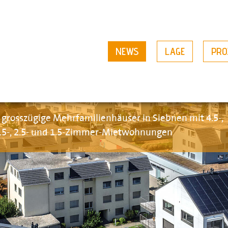
NEWS
LAGE
PRO
 grosszügige Mehrfamilienhäuser in Siebnen mit 4.5-,
.5-, 2.5- und 1.5-Zimmer-Mietwohnungen